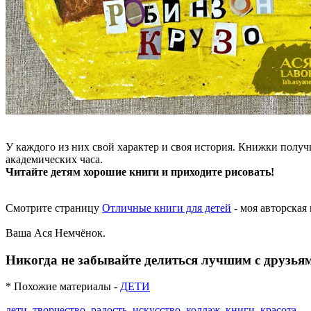
У каждого из них свой характер и своя история. Книжки получ
академических часа.
Читайте детям хорошие книги и приходите рисовать!
Смотрите страницу
Отличные книги для детей
- моя авторская
Ваша Ася Немчёнок.
Никогда не забывайте делиться лучшим с друзья
* Похожие материалы -
ДЕТИ
дети
,
творчество
,
радость
,
искусство
,
коллаж
,
книги
,
красота