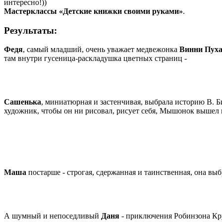
интересно!))
Мастерклассы
«Детские книжки своими руками»
.
Результаты:
Федя
, самый младший, очень уважает медвежонка
Винни Пух
там внутри гусеница-раскладушка цветных страниц -
Сашенька
, миниатюрная и застенчивая, выбрала историю В. 
художник, чтобы он ни рисовал, рисует себя, Мышонок вышел 
Маша
постарше - строгая, сдержанная и таинственная, она вы
А шумный и непоседливый
Даня
- приключения Робинзона Круз