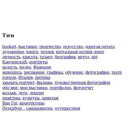
Тэги
bookart
,
выставки
,
творчество
,
искусство
,
дорогая цитата
художники
,
книги
,
поэзия
,
визуальная поэзия
,
кино
личность
,
красота
,
талант
,
биография
,
метод
,
арт
Кандинский
,
портреты
радость
,
видео
,
Франция
живопись
,
рисование
,
графика
,
обучение
,
фотографии
,
театр
пленэр
,
Италия
,
эротика
заказать портрет
,
фильмы
,
художественная фотография
обо мне
,
мои выставки
,
портфолио
,
фотоотчет
коллаж
,
дети
,
лекции
практика
,
культура
,
эрмитаж
Ван Гог
,
архитекторы
Петербург
,
саморазвитие
,
путешествия